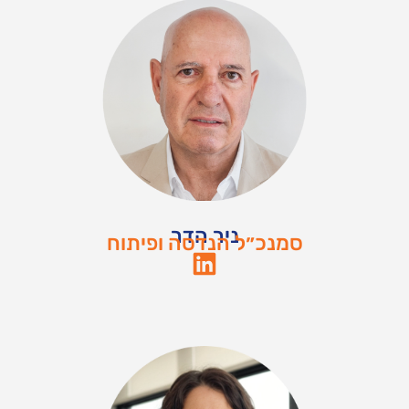
ניר הדר
סמנכ״ל הנדסה ופיתוח